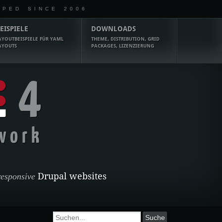
OPED SINCE 2006
EISPIELE
DOWNLOADS
AYOUTBEISPIELE FÜR YAML
THEME, DISTRIBUTION, GRID
AYOUTS
PACKAGES, LIZENZIERUNG
4
work
responsive
Drupal websites
Suchformular
Suche