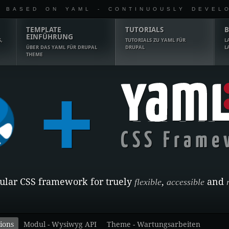
 BASED ON YAML - CONTINUOUSLY DEVEL
TEMPLATE
TUTORIALS
B
EINFÜHRUNG
,
TUTORIALS ZU YAML FÜR
L
ÜBER DAS YAML FÜR DRUPAL
DRUPAL
L
THEME
+
YAML
CSS Frame
dular CSS framework for truely
flexible
,
accessible
and
ions
Modul - Wysiwyg API
Theme - Wartungsarbeiten