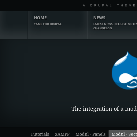
A DRUPAL THEME
Hauptmenü
HOME
NEWS
YAML FOR DRUPAL
LATEST NEWS, RELEASE NOTES
CHANGELOG
The integration of a mo
Sekundärmenü
Tutorials
XAMPP
Modul - Panels
Modul - Sect