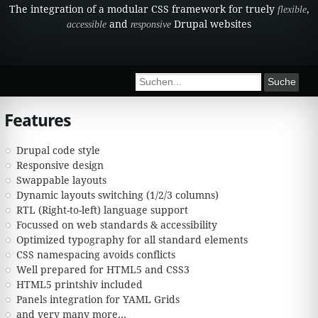
The integration of a modular CSS framework for truely
,
flexible
and
Drupal websites
accessible
responsive
Suchformular
Suche
Features
Drupal code style
Responsive design
Swappable layouts
Dynamic layouts switching (1/2/3 columns)
RTL (Right-to-left) language support
Focussed on web standards & accessibility
Optimized typography for all standard elements
CSS namespacing avoids conflicts
Well prepared for HTML5 and CSS3
HTML5 printshiv included
Panels integration for YAML Grids
and very many more...