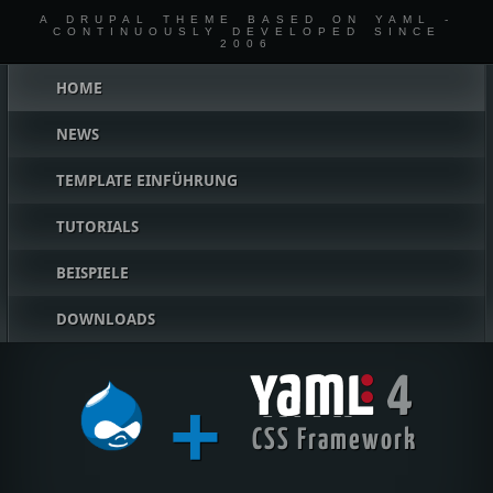
A DRUPAL THEME BASED ON YAML -
CONTINUOUSLY DEVELOPED SINCE
2006
Hauptmenü
HOME
NEWS
TEMPLATE EINFÜHRUNG
TUTORIALS
BEISPIELE
DOWNLOADS
4
+
YAML
CSS Framework