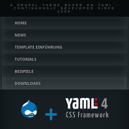
A DRUPAL THEME BASED ON YAML -
CONTINUOUSLY DEVELOPED SINCE
2006
Hauptmenü
HOME
NEWS
TEMPLATE EINFÜHRUNG
TUTORIALS
BEISPIELE
DOWNLOADS
4
+
YAML
CSS Framework