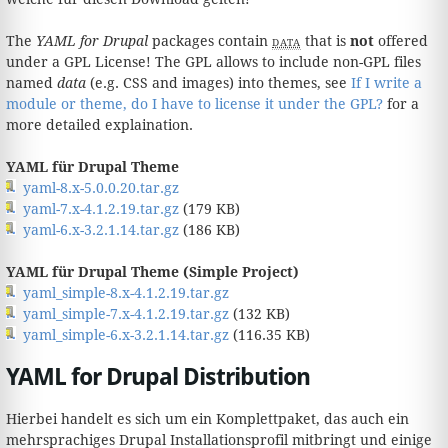
The
YAML for Drupal
packages contain
data
that is
not
offered
under a GPL License! The GPL allows to include non-GPL files
named
data
(e.g. CSS and images) into themes, see
If I write a
module or theme, do I have to license it under the GPL?
for a
more detailed explaination.
YAML für Drupal Theme
yaml-8.x-5.0.0.20.tar.gz
yaml-7.x-4.1.2.19.tar.gz
(179 KB)
yaml-6.x-3.2.1.14.tar.gz
(186 KB)
YAML für Drupal Theme (Simple Project)
yaml_simple-8.x-4.1.2.19.tar.gz
yaml_simple-7.x-4.1.2.19.tar.gz
(132 KB)
yaml_simple-6.x-3.2.1.14.tar.gz
(116.35 KB)
YAML for Drupal Distribution
Hierbei handelt es sich um ein Komplettpaket, das auch ein
mehrsprachiges Drupal Installationsprofil mitbringt und einige