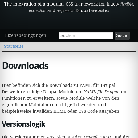
The integration of a modular CSS framework for truely
,
flexible
and
Drupal websites
accessible
responsive
Sekundärmenü
Suchformular
Lizenzbedingungen
Suche
Sie sind hier
Startseite
Downloads
Hier befinden sich die Downloads zu YAML für Drupal.
Desweiteren einige Drupal Module um
YAML für Drupal
um
Funktionen zu erweitern, sowie Module welche von den
eigentlichen Maintainern nicht gefixt werden und
beispielsweise invaliden HTML oder CSS Code ausgeben.
Versionslogik
Die Versionsnummer setzt sich aus der
Drupal
,
YAML
und der