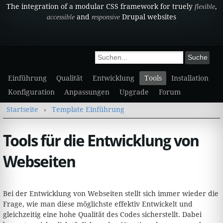
The integration of a modular CSS framework for truely
,
flexible
and
Drupal websites
accessible
responsive
Sekundärmenü
Suchformular
Suche
Einführung
Qualität
Entwicklung
Tools
Installation
Konfiguration
Anpassungen
Upgrade
Forum
Sie sind hier
Startseite
›
Template Einführung
Tools für die Entwicklung von
Webseiten
Bei der Entwicklung von Webseiten stellt sich immer wieder die
Frage, wie man diese möglichste effektiv Entwickelt und
gleichzeitig eine hohe Qualität des Codes sicherstellt. Dabei