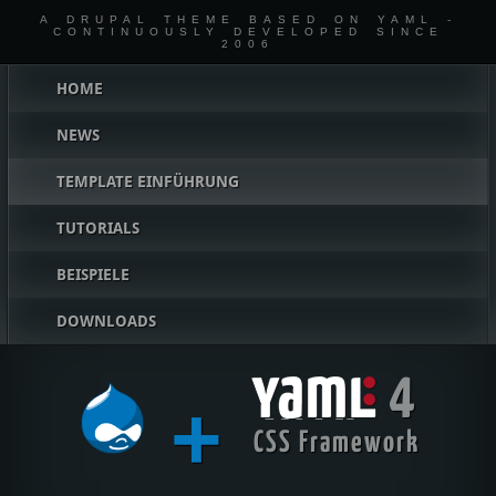
A DRUPAL THEME BASED ON YAML -
CONTINUOUSLY DEVELOPED SINCE
2006
Hauptmenü
HOME
NEWS
TEMPLATE EINFÜHRUNG
TUTORIALS
BEISPIELE
DOWNLOADS
4
+
YAML
CSS Framework