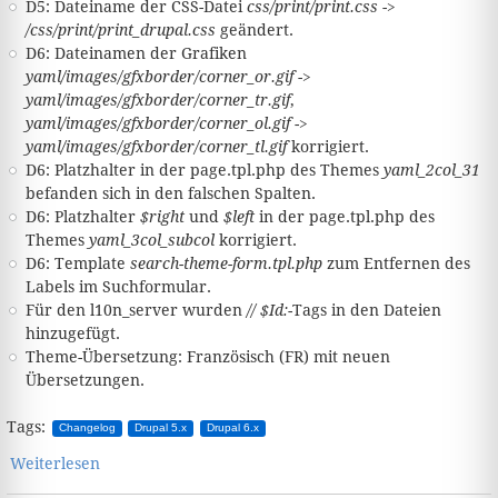
D5: Dateiname der CSS-Datei
css/print/print.css
->
/css/print/print_drupal.css
geändert.
D6: Dateinamen der Grafiken
yaml/images/gfxborder/corner_or.gif
->
yaml/images/gfxborder/corner_tr.gif
,
yaml/images/gfxborder/corner_ol.gif
->
yaml/images/gfxborder/corner_tl.gif
korrigiert.
D6: Platzhalter in der page.tpl.php des Themes
yaml_2col_31
befanden sich in den falschen Spalten.
D6: Platzhalter
$right
und
$left
in der page.tpl.php des
Themes
yaml_3col_subcol
korrigiert.
D6: Template
search-theme-form.tpl.php
zum Entfernen des
Labels im Suchformular.
Für den l10n_server wurden
// $Id:
-Tags in den Dateien
hinzugefügt.
Theme-Übersetzung: Französisch (FR) mit neuen
Übersetzungen.
Tags:
Changelog
Drupal 5.x
Drupal 6.x
Weiterlesen
über Version - 3.0.6.9 - 21.06.2008