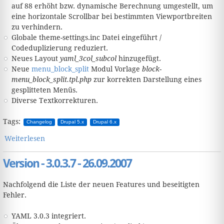
auf 88 erhöht bzw. dynamische Berechnung umgestellt, um
eine horizontale Scrollbar bei bestimmten Viewportbreiten
zu verhindern.
Globale theme-settings.inc Datei eingeführt /
Codeduplizierung reduziert.
Neues Layout
yaml_3col_subcol
hinzugefügt.
Neue
menu_block_split
Modul Vorlage
block-
menu_block_split.tpl.php
zur korrekten Darstellung eines
gesplitteten Menüs.
Diverse Textkorrekturen.
Tags:
Changelog
Drupal 5.x
Drupal 6.x
Weiterlesen
über Version - 3.0.4.8 - 28.02.2008
Version - 3.0.3.7 - 26.09.2007
Nachfolgend die Liste der neuen Features und beseitigten
Fehler.
YAML 3.0.3 integriert.