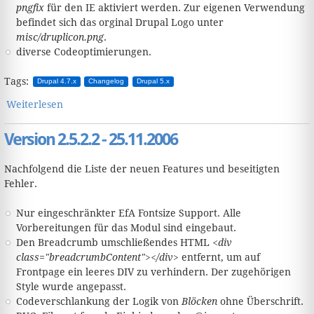
pngfix
für den IE aktiviert werden. Zur eigenen Verwendung
befindet sich das orginal Drupal Logo unter
misc/druplicon.png
.
diverse Codeoptimierungen.
Tags:
Drupal 4.7.x
Changelog
Drupal 5.x
Weiterlesen
über Version 2.5.2.3 - 22.12.2006
Version 2.5.2.2 - 25.11.2006
Nachfolgend die Liste der neuen Features und beseitigten
Fehler.
Nur eingeschränkter EfA Fontsize Support. Alle
Vorbereitungen für das Modul sind eingebaut.
Den Breadcrumb umschließendes HTML
<div
class="breadcrumbContent"></div>
entfernt, um auf
Frontpage ein leeres DIV zu verhindern. Der zugehörigen
Style wurde angepasst.
Codeverschlankung der Logik von
Blöcken
ohne Überschrift.