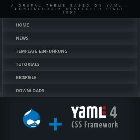
A DRUPAL THEME BASED ON YAML -
CONTINUOUSLY DEVELOPED SINCE
2006
Hauptmenü
HOME
NEWS
TEMPLATE EINFÜHRUNG
TUTORIALS
BEISPIELE
DOWNLOADS
4
+
YAML
CSS Framework