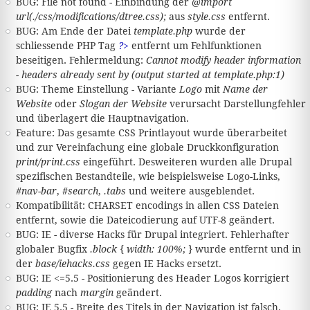
BUG: File not found - Einbindung der
@import
url(./css/modifications/dtree.css);
aus
style.css
entfernt.
BUG: Am Ende der Datei
template.php
wurde der
schliessende PHP Tag
?>
entfernt um Fehlfunktionen
beseitigen. Fehlermeldung:
Cannot modify header information
- headers already sent by (output started at template.php:1)
BUG: Theme Einstellung - Variante
Logo
mit
Name der
Website
oder
Slogan der Website
verursacht Darstellungfehler
und überlagert die Hauptnavigation.
Feature: Das gesamte CSS Printlayout wurde überarbeitet
und zur Vereinfachung eine globale Druckkonfiguration
print/print.css
eingeführt. Desweiteren wurden alle Drupal
spezifischen Bestandteile, wie beispielsweise Logo-Links,
#nav-bar
,
#search
,
.tabs
und weitere ausgeblendet.
Kompatibilität: CHARSET encodings in allen CSS Dateien
entfernt, sowie die Dateicodierung auf UTF-8 geändert.
BUG: IE - diverse Hacks für Drupal integriert. Fehlerhafter
globaler Bugfix
.block { width: 100%; }
wurde entfernt und in
der
base/iehacks.css
gegen IE Hacks ersetzt.
BUG: IE <=5.5 - Positionierung des Header Logos korrigiert
padding
nach
margin
geändert.
BUG: IE 5.5 - Breite des Titels in der Navigation ist falsch.