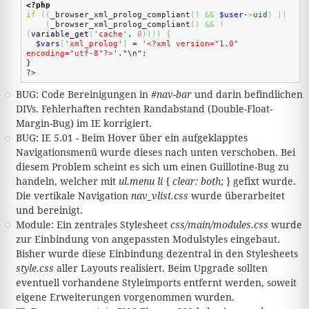
<?php
if
(
(
_browser_xml_prolog_compliant
(
)
&&
$user
-
>
uid
)
||
(
_browser_xml_prolog_compliant
(
)
&&
!
(
variable_get
(
'cache'
,
0
)
)
)
)
{
$vars
[
'xml_prolog'
]
=
'<?xml version="1.0"
encoding="utf-8"?>
'."\n";
}
?>
BUG: Code Bereinigungen in
#nav-bar
und darin befindlichen
DIVs. Fehlerhaften rechten Randabstand (Double-Float-
Margin-Bug) im IE korrigiert.
BUG: IE 5.01 - Beim Hover über ein aufgeklapptes
Navigationsmenü wurde dieses nach unten verschoben. Bei
diesem Problem scheint es sich um einen Guillotine-Bug zu
handeln, welcher mit
ul.menu li { clear: both; }
gefixt wurde.
Die vertikale Navigation
nav_vlist.css
wurde überarbeitet
und bereinigt.
Module: Ein zentrales Stylesheet
css/main/modules.css
wurde
zur Einbindung von angepassten Modulstyles eingebaut.
Bisher wurde diese Einbindung dezentral in den Stylesheets
style.css
aller Layouts realisiert. Beim Upgrade sollten
eventuell vorhandene Styleimports entfernt werden, soweit
eigene Erweiterungen vorgenommen wurden.