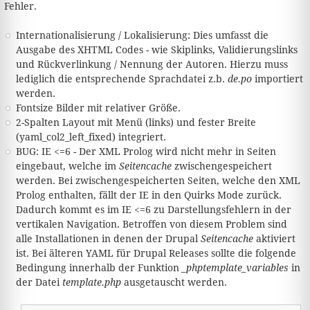
Fehler.
Internationalisierung / Lokalisierung: Dies umfasst die
Ausgabe des XHTML Codes - wie Skiplinks, Validierungslinks
und Rückverlinkung / Nennung der Autoren. Hierzu muss
lediglich die entsprechende Sprachdatei z.b.
de.po
importiert
werden.
Fontsize Bilder mit relativer Größe.
2-Spalten Layout mit Menü (links) und fester Breite
(yaml_col2_left_fixed) integriert.
BUG: IE <=6 - Der XML Prolog wird nicht mehr in Seiten
eingebaut, welche im
Seitencache
zwischengespeichert
werden. Bei zwischengespeicherten Seiten, welche den XML
Prolog enthalten, fällt der IE in den Quirks Mode zurück.
Dadurch kommt es im IE <=6 zu Darstellungsfehlern in der
vertikalen Navigation. Betroffen von diesem Problem sind
alle Installationen in denen der Drupal
Seitencache
aktiviert
ist. Bei älteren YAML für Drupal Releases sollte die folgende
Bedingung innerhalb der Funktion
_phptemplate_variables
in
der Datei
template.php
ausgetauscht werden.