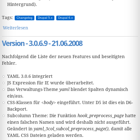
Hintergrund).
Tags:
Changelog
Drupal 5.x
Drupal 6.x
Weiterlesen
über Version - 3.1.0.12 - 07.06.2009
Version - 3.0.6.9 - 21.06.2008
Nachfolgend die Liste der neuen Features und beseitigten
Fehler.
YAML 3.0.6 integriert
JS Expression für IE wurde überarbeitet.
Das Verwaltungs-Theme
yaml
blendet Spalten dynamisch
ein/aus.
CSS-Klassen für
<body>
eingeführt. Unter D5 ist dies ein D6-
Backport.
Subcolumn Theme: Die Funktion
hook_preprocess_page
hatte
einen falschen Namen und wird deshalb nicht ausgeführt.
Geändert in
yaml_3col_subcol_preprocess_page()
, damit alle
YAML CSS Dateien geladen werden.