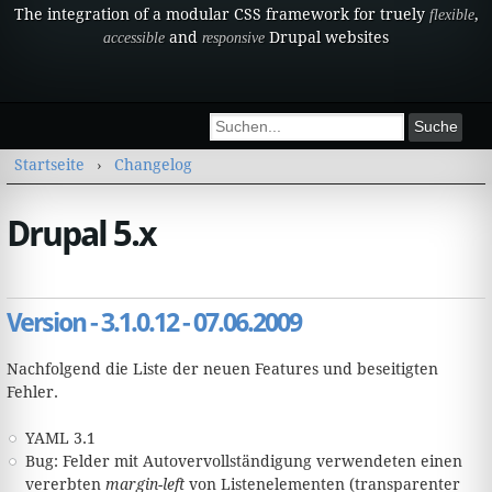
The integration of a modular CSS framework for truely
,
flexible
and
Drupal websites
accessible
responsive
Suchformular
Suche
Sie sind hier
Startseite
›
Changelog
Drupal 5.x
Version - 3.1.0.12 - 07.06.2009
Nachfolgend die Liste der neuen Features und beseitigten
Fehler.
YAML 3.1
Bug: Felder mit Autovervollständigung verwendeten einen
vererbten
margin-left
von Listenelementen (transparenter