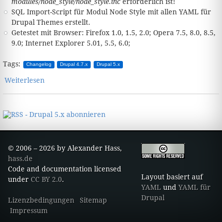
modules/node_style/node_style.inc
erforderlich ist!
SQL Import-Script für Modul Node Style mit allen YAML für
Drupal Themes erstellt.
Getestet mit Browser: Firefox 1.0, 1.5, 2.0; Opera 7.5, 8.0, 8.5,
9.0; Internet Explorer 5.01, 5.5, 6.0;
Tags:
Changelog
Drupal 4.7.x
Drupal 5.x
Weiterlesen
über Version 2.5.2.2 - 25.11.2006
© 2006 – 2026 by Alexander Hass,
hass.de
Code and documentation licensed
Layout basiert auf
under
CC BY 2.0
.
YAML
und
YAML für
Drupal
Lizenzbedingungen
Sitemap
Impressum