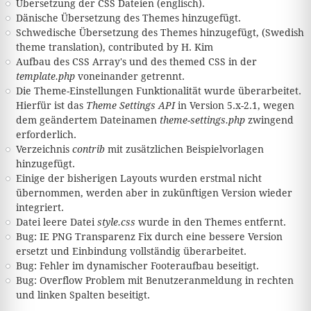
Übersetzung der CSS Dateien (englisch).
Dänische Übersetzung des Themes hinzugefügt.
Schwedische Übersetzung des Themes hinzugefügt, (Swedish
theme translation), contributed by H. Kim
Aufbau des CSS Array's und des themed CSS in der
template.php
voneinander getrennt.
Die Theme-Einstellungen Funktionalität wurde überarbeitet.
Hierfür ist das
Theme Settings API
in Version 5.x-2.1, wegen
dem geändertem Dateinamen
theme-settings.php
zwingend
erforderlich.
Verzeichnis
contrib
mit zusätzlichen Beispielvorlagen
hinzugefügt.
Einige der bisherigen Layouts wurden erstmal nicht
übernommen, werden aber in zukünftigen Version wieder
integriert.
Datei leere Datei
style.css
wurde in den Themes entfernt.
Bug: IE PNG Transparenz Fix durch eine bessere Version
ersetzt und Einbindung vollständig überarbeitet.
Bug: Fehler im dynamischer Footeraufbau beseitigt.
Bug: Overflow Problem mit Benutzeranmeldung in rechten
und linken Spalten beseitigt.