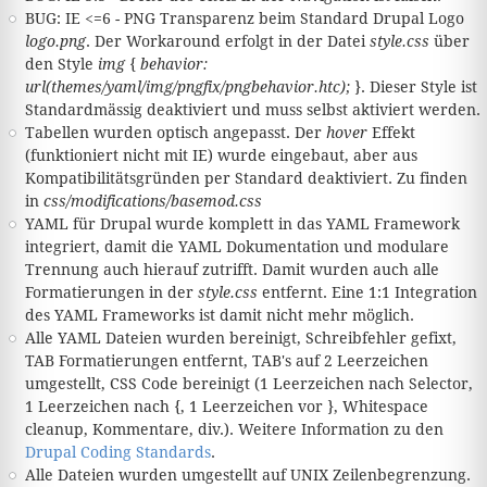
BUG: IE <=6 - PNG Transparenz beim Standard Drupal Logo
logo.png
. Der Workaround erfolgt in der Datei
style.css
über
den Style
img { behavior:
url(themes/yaml/img/pngfix/pngbehavior.htc); }
. Dieser Style ist
Standardmässig deaktiviert und muss selbst aktiviert werden.
Tabellen wurden optisch angepasst. Der
hover
Effekt
(funktioniert nicht mit IE) wurde eingebaut, aber aus
Kompatibilitätsgründen per Standard deaktiviert. Zu finden
in
css/modifications/basemod.css
YAML für Drupal wurde komplett in das YAML Framework
integriert, damit die YAML Dokumentation und modulare
Trennung auch hierauf zutrifft. Damit wurden auch alle
Formatierungen in der
style.css
entfernt. Eine 1:1 Integration
des YAML Frameworks ist damit nicht mehr möglich.
Alle YAML Dateien wurden bereinigt, Schreibfehler gefixt,
TAB Formatierungen entfernt, TAB's auf 2 Leerzeichen
umgestellt, CSS Code bereinigt (1 Leerzeichen nach Selector,
1 Leerzeichen nach
{
, 1 Leerzeichen vor
}
, Whitespace
cleanup, Kommentare, div.). Weitere Information zu den
Drupal Coding Standards
.
Alle Dateien wurden umgestellt auf UNIX Zeilenbegrenzung.