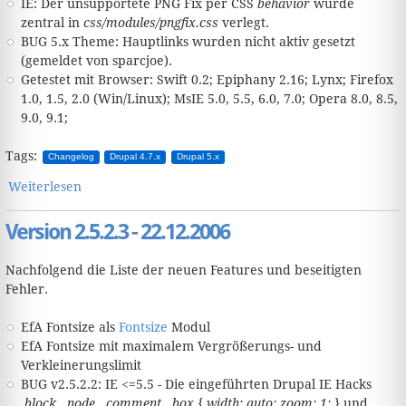
IE: Der unsupportete PNG Fix per CSS
behavior
wurde
zentral in
css/modules/pngfix.css
verlegt.
BUG 5.x Theme: Hauptlinks wurden nicht aktiv gesetzt
(gemeldet von sparcjoe).
Getestet mit Browser: Swift 0.2; Epiphany 2.16; Lynx; Firefox
1.0, 1.5, 2.0 (Win/Linux); MsIE 5.0, 5.5, 6.0, 7.0; Opera 8.0, 8.5,
9.0, 9.1;
Tags:
Changelog
Drupal 4.7.x
Drupal 5.x
Weiterlesen
über Version 2.5.2.4 - 06.04.2007
Version 2.5.2.3 - 22.12.2006
Nachfolgend die Liste der neuen Features und beseitigten
Fehler.
EfA Fontsize als
Fontsize
Modul
EfA Fontsize mit maximalem Vergrößerungs- und
Verkleinerungslimit
BUG v2.5.2.2: IE <=5.5 - Die eingeführten Drupal IE Hacks
.block, .node, .comment, .box { width: auto; zoom: 1; }
und