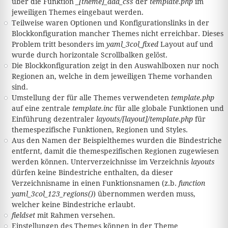
über die Funktion
_[theme]_add_css
der
template.php
im
jeweiligen Themes eingebaut werden.
Teilweise waren Optionen und Konfigurationslinks in der
Blockkonfiguration mancher Themes nicht erreichbar. Dieses
Problem tritt besonders im
yaml_3col_fixed
Layout auf und
wurde durch horizontale Scrollbalken gelöst.
Die Blockkonfiguration zeigt in den Auswahlboxen nur noch
Regionen an, welche in dem jeweiligen Theme vorhanden
sind.
Umstellung der für alle Themes verwendeten
template.php
auf eine zentrale
template.inc
für alle globale Funktionen und
Einführung dezentraler
layouts/[layout]/template.php
für
themespezifische Funktionen, Regionen und Styles.
Aus den Namen der Beispielthemes wurden die Bindestriche
entfernt, damit die themespezifischen Regionen zugewiesen
werden können. Unterverzeichnisse im Verzeichnis
layouts
dürfen keine Bindestriche enthalten, da dieser
Verzeichnisname in einen Funktionsnamen (z.b.
function
yaml_3col_123_regions()
) übernommen werden muss,
welcher keine Bindestriche erlaubt.
fieldset
mit Rahmen versehen.
Einstellungen des Themes können in der Theme