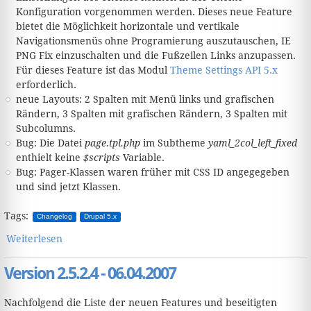
Konfiguration vorgenommen werden. Dieses neue Feature
bietet die Möglichkeit horizontale und vertikale
Navigationsmenüs ohne Programierung auszutauschen, IE
PNG Fix einzuschalten und die Fußzeilen Links anzupassen.
Für dieses Feature ist das Modul
Theme Settings API 5.x
erforderlich.
neue Layouts: 2 Spalten mit Menü links und grafischen
Rändern, 3 Spalten mit grafischen Rändern, 3 Spalten mit
Subcolumns.
Bug: Die Datei
page.tpl.php
im Subtheme
yaml_2col_left_fixed
enthielt keine
$scripts
Variable.
Bug: Pager-Klassen waren früher mit CSS ID angegegeben
und sind jetzt Klassen.
Tags:
Changelog
Drupal 5.x
Weiterlesen
über Version 2.5.2.5 - 24.05.2007
Version 2.5.2.4 - 06.04.2007
Nachfolgend die Liste der neuen Features und beseitigten