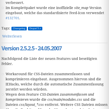
verbessert.
Im Komplettpaket wurde eine inoffizielle
site_map
Version
eingebaut, welche das standardisierte Feed-Icon verwendet
#132701
.
Tags:
Changelog
Drupal 5.x
Weiterlesen
über Version 2.5.2.6 - 27.05.2007
Version 2.5.2.5 - 24.05.2007
Nachfolgend die Liste der neuen Features und beseitigten
Fehler.
Workaround für CSS-Dateien zusammenfassen und
komprimieren eingebaut. Ausgenommen hiervon sind die
IEHacks, welche durch die automatische Zusammenfassung
zerstört werden würden.
Wegen dem Feature
CSS-Dateien zusammenfassen und
komprimieren
wurde die
css/main/modules.css
und die
Dateien
css/layout_*.css
entfernt. Weitere CSS Dateien müssen