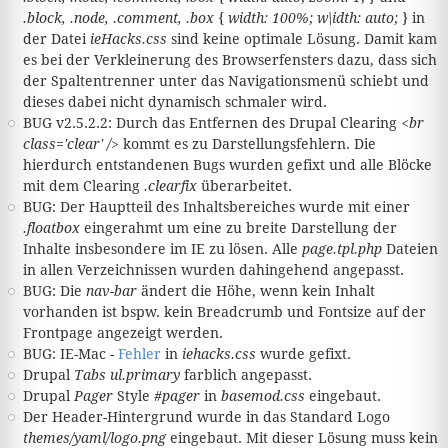
.block, .node, .comment, .box { width: 100%; w\idth: auto; }
in
der Datei
ieHacks.css
sind keine optimale Lösung. Damit kam
es bei der Verkleinerung des Browserfensters dazu, dass sich
der Spaltentrenner unter das Navigationsmenü schiebt und
dieses dabei nicht dynamisch schmaler wird.
BUG v2.5.2.2: Durch das Entfernen des Drupal Clearing
<br
class='clear' />
kommt es zu Darstellungsfehlern. Die
hierdurch entstandenen Bugs wurden gefixt und alle Blöcke
mit dem Clearing
.clearfix
überarbeitet.
BUG: Der Hauptteil des Inhaltsbereiches wurde mit einer
.floatbox
eingerahmt um eine zu breite Darstellung der
Inhalte insbesondere im IE zu lösen. Alle
page.tpl.php
Dateien
in allen Verzeichnissen wurden dahingehend angepasst.
BUG: Die
nav-bar
ändert die Höhe, wenn kein Inhalt
vorhanden ist bspw. kein Breadcrumb und Fontsize auf der
Frontpage angezeigt werden.
BUG: IE-Mac -
Fehler
in
iehacks.css
wurde gefixt.
Drupal
Tabs
ul.primary
farblich angepasst.
Drupal
Pager
Style
#pager
in
basemod.css
eingebaut.
Der Header-Hintergrund wurde in das Standard Logo
themes/yaml/logo.png
eingebaut. Mit dieser Lösung muss kein