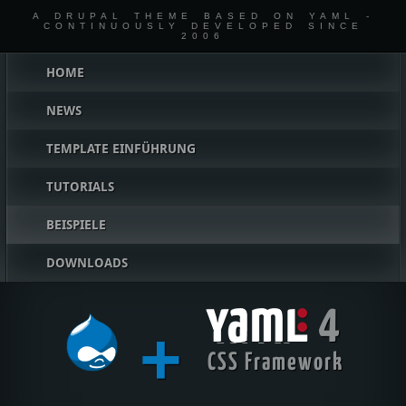
A DRUPAL THEME BASED ON YAML -
CONTINUOUSLY DEVELOPED SINCE
2006
Hauptmenü
HOME
NEWS
TEMPLATE EINFÜHRUNG
TUTORIALS
BEISPIELE
DOWNLOADS
4
+
YAML
CSS Framework