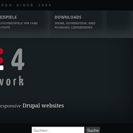
OPED SINCE 2006
EISPIELE
DOWNLOADS
AYOUTBEISPIELE FÜR YAML
THEME, DISTRIBUTION, GRID
AYOUTS
PACKAGES, LIZENZIERUNG
4
work
responsive
Drupal websites
Suchformular
Suche