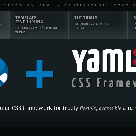
 BASED ON YAML - CONTINUOUSLY DEVEL
TEMPLATE
TUTORIALS
B
EINFÜHRUNG
,
TUTORIALS ZU YAML FÜR
L
ÜBER DAS YAML FÜR DRUPAL
DRUPAL
L
THEME
+
YAML
CSS Frame
dular CSS framework for truely
flexible
,
accessible
and