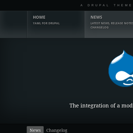
A DRUPAL THEME
Hauptmenü
HOME
NEWS
YAML FOR DRUPAL
LATEST NEWS, RELEASE NOTES
CHANGELOG
The integration of a mo
Sekundärmenü
News
Changelog