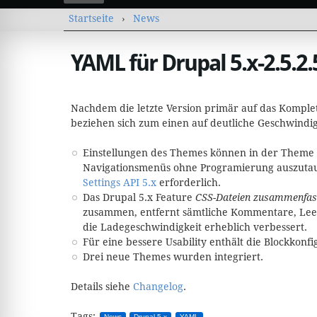
Sie sind hier
Startseite
›
News
YAML für Drupal 5.x-2.5.2.
Nachdem die letzte Version primär auf das Komplett
beziehen sich zum einen auf deutliche Geschwindi
Einstellungen des Themes können in der Theme K
Navigationsmenüs ohne Programierung auszutausc
Settings API 5.x
erforderlich.
Das Drupal 5.x Feature
CSS-Dateien zusammenfas
zusammen, entfernt sämtliche Kommentare, Leer
die Ladegeschwindigkeit erheblich verbessert.
Für eine bessere Usability enthält die Blockkon
Drei neue Themes wurden integriert.
Details siehe
Changelog
.
Tags:
News
Drupal 5.x
YAML