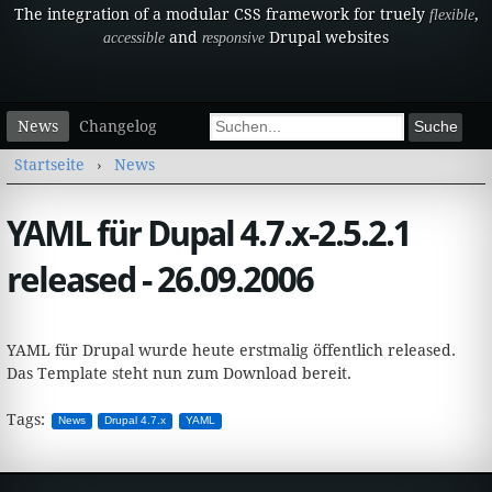
The integration of a modular CSS framework for truely
,
flexible
and
Drupal websites
accessible
responsive
Sekundärmenü
Suchformular
News
Changelog
Suche
Sie sind hier
Startseite
›
News
YAML für Dupal 4.7.x-2.5.2.1
released - 26.09.2006
YAML für Drupal wurde heute erstmalig öffentlich released.
Das Template steht nun zum Download bereit.
Tags:
News
Drupal 4.7.x
YAML