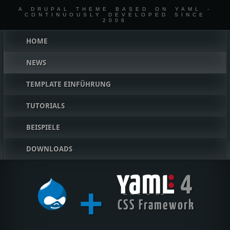
A DRUPAL THEME BASED ON YAML -
CONTINUOUSLY DEVELOPED SINCE
2006
Hauptmenü
HOME
NEWS
TEMPLATE EINFÜHRUNG
TUTORIALS
BEISPIELE
DOWNLOADS
4
+
YAML
CSS Framework