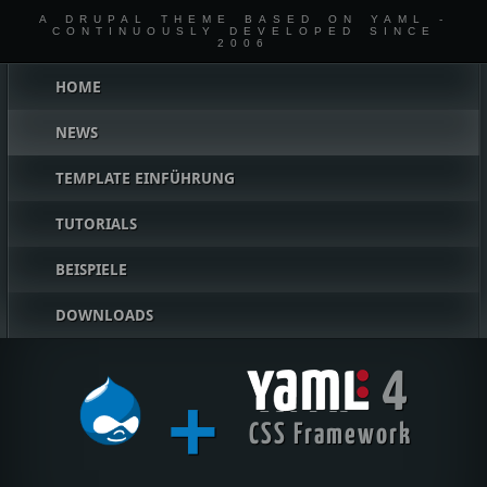
A DRUPAL THEME BASED ON YAML -
CONTINUOUSLY DEVELOPED SINCE
2006
Hauptmenü
HOME
NEWS
TEMPLATE EINFÜHRUNG
TUTORIALS
BEISPIELE
DOWNLOADS
4
+
YAML
CSS Framework