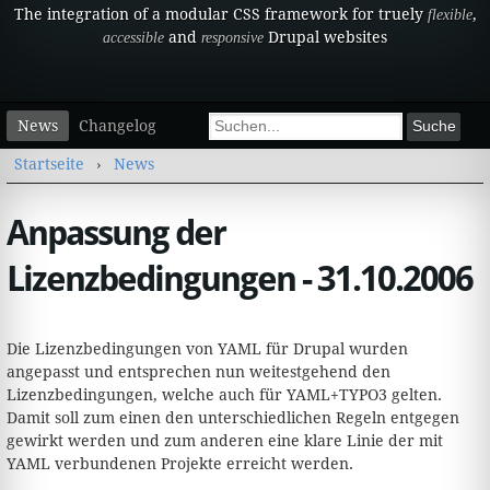
The integration of a modular CSS framework for truely
,
flexible
and
Drupal websites
accessible
responsive
Sekundärmenü
Suchformular
News
Changelog
Suche
Sie sind hier
Startseite
›
News
Anpassung der
Lizenzbedingungen - 31.10.2006
Die Lizenzbedingungen von YAML für Drupal wurden
angepasst und entsprechen nun weitestgehend den
Lizenzbedingungen, welche auch für YAML+TYPO3 gelten.
Damit soll zum einen den unterschiedlichen Regeln entgegen
gewirkt werden und zum anderen eine klare Linie der mit
YAML verbundenen Projekte erreicht werden.