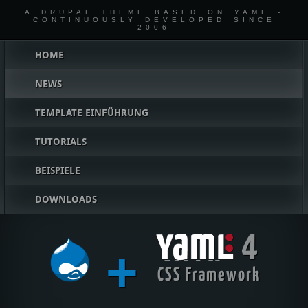
A DRUPAL THEME BASED ON YAML -
CONTINUOUSLY DEVELOPED SINCE
2006
Hauptmenü
HOME
NEWS
TEMPLATE EINFÜHRUNG
TUTORIALS
BEISPIELE
DOWNLOADS
4
+
YAML
CSS Framework