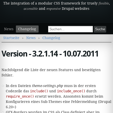
The integration of a modular CSS framework for truely
,
flexible
and
Drupal websites
accessible
responsive
Sekundärmenü
Suchformular
News
Changelog
Suche
Sie sind hier
Startseite
›
News
›
Changelog
Version - 3.2.1.14 - 10.07.2011
Nachfolgend die Liste der neuen Features und beseitigten
Fehler.
In den Dateien
theme-settings.php
muss in der ersten
Codezeile das
include()
und
include_once()
durch
require_once()
ersetzt werden. Ansonsten kommt beim
Konfigurieren eines Sub-Themes eine Fehlermeldung (Drupal
6.20+)
GFX-Borders wurden im CSS als Class definiert aber im