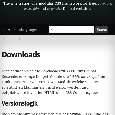
The integration of a modular CSS framework for truely
,
flexible
and
Drupal websites
accessible
responsive
Sekundärmenü
Suchformular
Lizenzbedingungen
Suche
Sie sind hier
Startseite
Downloads
Hier befinden sich die Downloads zu YAML für Drupal.
Desweiteren einige Drupal Module um
YAML für Drupal
um
Funktionen zu erweitern, sowie Module welche von den
eigentlichen Maintainern nicht gefixt werden und
beispielsweise invaliden HTML oder CSS Code ausgeben.
Versionslogik
Die Versionsnummer setzt sich aus der
Drupal
,
YAML
und der