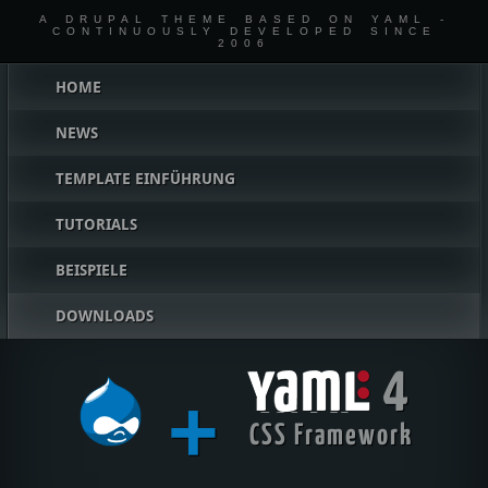
A DRUPAL THEME BASED ON YAML -
CONTINUOUSLY DEVELOPED SINCE
2006
Hauptmenü
HOME
NEWS
TEMPLATE EINFÜHRUNG
TUTORIALS
BEISPIELE
DOWNLOADS
4
+
YAML
CSS Framework