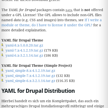
The
YAML for Drupal
packages contain
data
that is
not
offered
under a GPL License! The GPL allows to include non-GPL files
named
data
(e.g. CSS and images) into themes, see
If I write a
module or theme, do I have to license it under the GPL?
for a
more detailed explaination.
YAML für Drupal Theme
yaml-8.x-5.0.0.20.tar.gz
yaml-7.x-4.1.2.19.tar.gz
(179 KB)
yaml-6.x-3.2.1.14.tar.gz
(186 KB)
YAML für Drupal Theme (Simple Project)
yaml_simple-8.x-4.1.2.19.tar.gz
yaml_simple-7.x-4.1.2.19.tar.gz
(132 KB)
yaml_simple-6.x-3.2.1.14.tar.gz
(116.35 KB)
YAML for Drupal Distribution
Hierbei handelt es sich um ein Komplettpaket, das auch ein
mehrsprachiges Drupal Installationsprofil mitbringt und einige