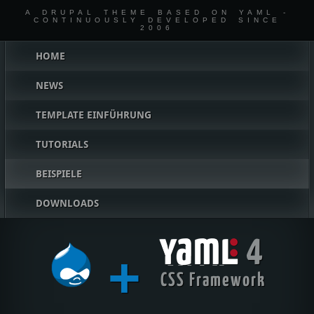
A DRUPAL THEME BASED ON YAML -
CONTINUOUSLY DEVELOPED SINCE
2006
Hauptmenü
HOME
NEWS
TEMPLATE EINFÜHRUNG
TUTORIALS
BEISPIELE
DOWNLOADS
4
+
YAML
CSS Framework