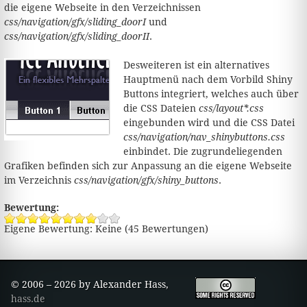
die eigene Webseite in den Verzeichnissen
css/navigation/gfx/sliding_doorI
und
css/navigation/gfx/sliding_doorII
.
Desweiteren ist ein alternatives
Hauptmenü nach dem Vorbild Shiny
Buttons integriert, welches auch über
die CSS Dateien
css/layout*.css
eingebunden wird und die CSS Datei
css/navigation/nav_shinybuttons.css
einbindet. Die zugrundeliegenden
Grafiken befinden sich zur Anpassung an die eigene Webseite
im Verzeichnis
css/navigation/gfx/shiny_buttons
.
Bewertung:
Eigene Bewertung:
Keine
(
45
Bewertungen)
© 2006 – 2026 by Alexander Hass,
hass.de